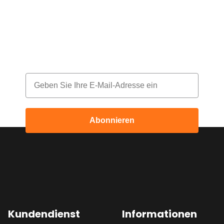
deine Bestellung!
Melde dich für unseren Newsletter an
und erhalte jeden Monat einen Rabatt
Email
Abonnieren
Kundendienst
Informationen