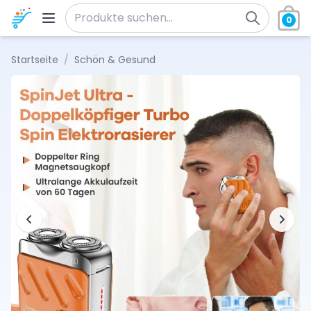
Zum Inhalt springen
0
Suche nach:
Startseite
/
Schön & Gesund