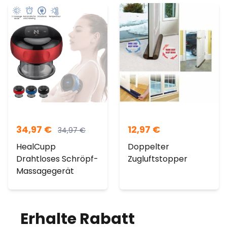
34,97
€
12,97
€
34,97
€
HealCupp
Doppelter
Drahtloses Schröpf-
Zugluftstopper
Massagegerät
Erhalte Rabatt
auf