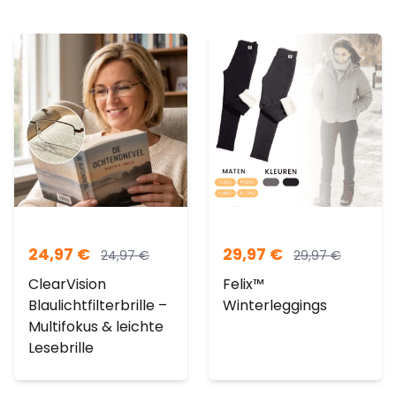
24,97
€
29,97
€
24,97
€
29,97
€
ClearVision
Felix™
Blaulichtfilterbrille –
Winterleggings
Multifokus & leichte
Lesebrille