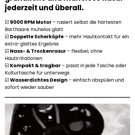
jederzeit und überall.
☑️
9000 RPM Motor
– rasiert selbst die härtesten
Barthaare mühelos glatt
☑️
Doppelte Scherköpfe
– mehr Hautkontakt für ein
extra-glattes Ergebnis
☑️
Nass- & Trockenrasur
– flexibel, ohne
Hautirritationen
☑️
Kompakt & tragbar
– passt in jede Tasche oder
Kulturtasche für unterwegs
☑️
Wasserdichtes Design
– einfach abspülen und
sofort wieder sauber