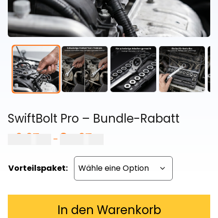
SwiftBolt Pro – Bundle-Rabatt
49,97
€
84,97
€
Preisspanne:
–
49,97 €
bis
Vorteilspaket:
84,97 €
In den Warenkorb