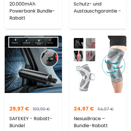
20.000mAh
Schutz- und
Powerbank Bundle-
Austauschgarantie -
Rabatt
29,97
€
24,97
€
199,99
€
54,97
€
SAFEKEY - Rabatt-
NexusBrace –
Bündel
Bundle-Rabatt