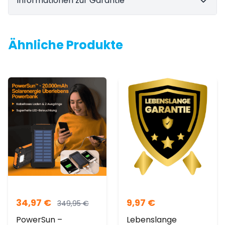
Informationen zur Garantie
Ähnliche Produkte
34,97
€
9,97
€
349,95
€
PowerSun –
Lebenslange