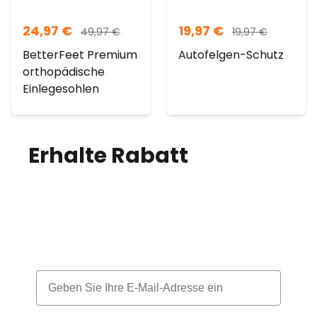
24,97
€
19,97
€
49,97
€
19,97
€
BetterFeet Premium
Autofelgen-Schutz
orthopädische
Einlegesohlen
Erhalte Rabatt
auf
deine Bestellung!
Melde dich für unseren Newsletter an
und erhalte jeden Monat einen Rabatt
Email