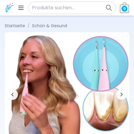
Zum Inhalt springen
0
Suche nach:
Startseite
/
Schön & Gesund