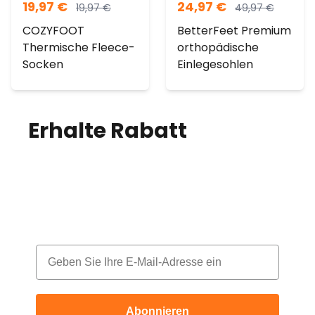
19,97
€
24,97
€
19,97
€
49,97
€
COZYFOOT
BetterFeet Premium
Thermische Fleece-
orthopädische
Socken
Einlegesohlen
Erhalte Rabatt
auf
deine Bestellung!
Melde dich für unseren Newsletter an
und erhalte jeden Monat einen Rabatt
Email
Abonnieren