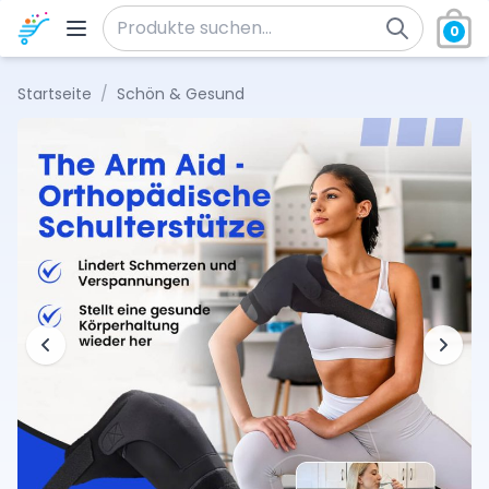
Zum Inhalt springen
0
Suche nach:
Startseite
/
Schön & Gesund