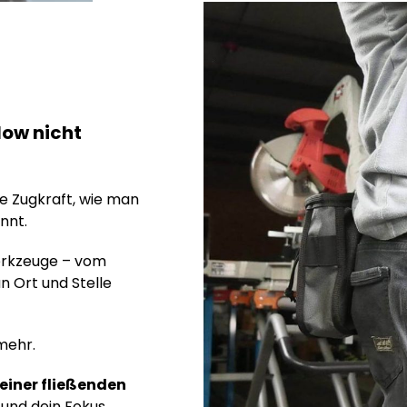
low nicht
e Zugkraft, wie man
nnt.
erkzeuge – vom
 Ort und Stelle
mehr.
einer fließenden
 und dein Fokus