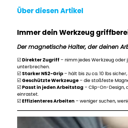
Über diesen Artikel
Immer dein Werkzeug griffberei
Der magnetische Halter, der deinen Arb
☑️
Direkter Zugriff
– nimm jedes Werkzeug oder j
unterbrechen.
☑️
Starker N52-Grip
– hält bis zu ca. 10 lbs sich
☑️
Geschützte Werkzeuge
– die stoßfeste Magn
☑️
Passt in jeden Arbeitstag
– Clip-On-Design, 
einrastet.
☑️
Effizienteres Arbeiten
– weniger suchen, weni