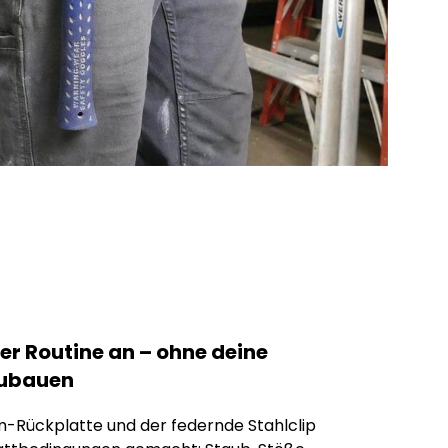
ner Routine an – ohne deine
ubauen
m-Rückplatte und der federnde Stahlclip