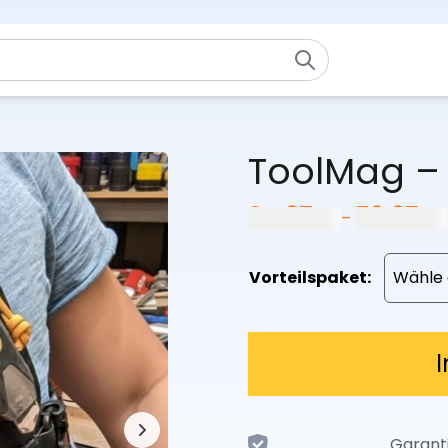
ToolMag –
24,97
€
59,97
€
–
Vorteilspaket:
Garant