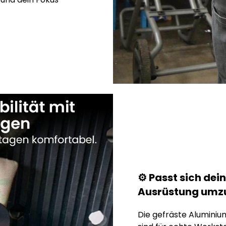
⚙️ Passt sich dei
Ausrüstung umz
Die gefräste Aluminiu