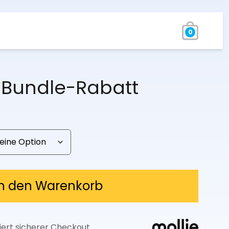
0
 Bundle-Rabatt
Preisspanne:
24,97 €
bis
59,97 €
In den Warenkorb
iert sicherer Checkout