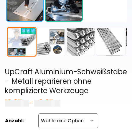
UpCraft Aluminium-Schweißstäbe
– Metall reparieren ohne
komplizierte Werkzeuge
19,97
€
49,97
€
Preisspanne:
–
19,97 €
bis
Anzahl:
49,97 €