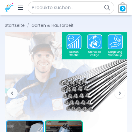
Zum Inhalt springen
0
Suche nach:
Startseite
/
Garten & Hausarbeit