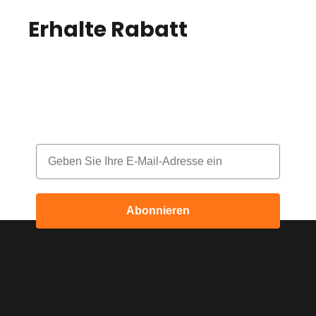
Erhalte Rabatt
auf
deine Bestellung!
Melde dich für unseren Newsletter an
und erhalte jeden Monat einen Rabatt
Email
Abonnieren