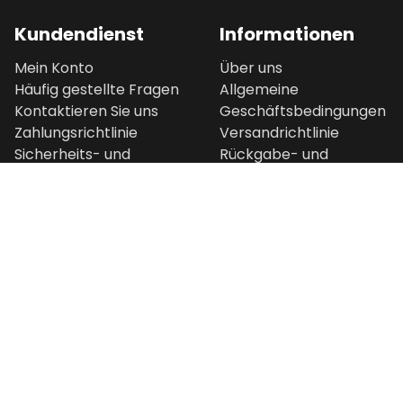
Kundendienst
Informationen
Mein Konto
Über uns
Häufig gestellte Fragen
Allgemeine
Kontaktieren Sie uns
Geschäftsbedingungen
Zahlungsrichtlinie
Versandrichtlinie
Sicherheits- und
Rückgabe- und
Problemmeldung
Erstattungsrichtlinie
Impressum
Datenschutzrichtlinie
Intellectual Property
Rights
Beliebteste
Kategorien
Alle Produkte
Bestseller
Technik & Gadgets