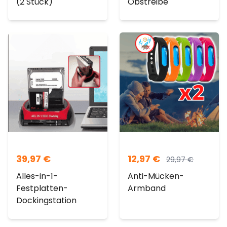
(2 Stück)
Obstreibe
39,97
€
12,97
€
29,97
€
Alles-in-1-
Anti-Mücken-
Festplatten-
Armband
Dockingstation