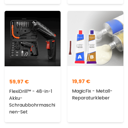
19,97
€
59,97
€
MagicFix - Metall-
FlexiDrill™ - 48-in-1
Reparaturkleber
Akku-
Schraubbohrmaschi
nen-Set