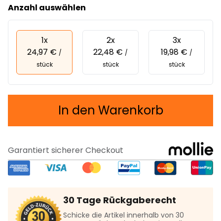
Anzahl auswählen
1x
2x
3x
24,97 €
22,48 €
19,98 €
/
/
/
stück
stück
stück
In den Warenkorb
Garantiert sicherer Checkout
30 Tage Rückgaberecht
Schicke die Artikel innerhalb von 30