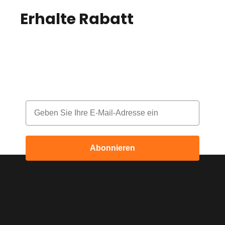
Erhalte Rabatt
auf
deine Bestellung!
Melde dich für unseren Newsletter an
und erhalte jeden Monat einen Rabatt
Email
Abonnieren