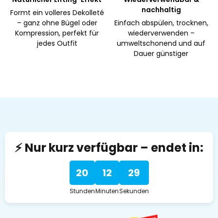
nachhaltig
Formt ein volleres Dekolleté
– ganz ohne Bügel oder
Einfach abspülen, trocknen,
Kompression, perfekt für
wiederverwenden –
jedes Outfit
umweltschonend und auf
Dauer günstiger
⚡ Nur kurz verfügbar – endet in:
20
12
28
Stunden
Minuten
Sekunden