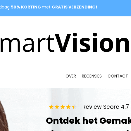
daag
50% KORTING
met
GRATIS VERZENDING
!
OVER
RECENSIES
CONT
ACT
Review Score 4.7 
Ontdek het Gema