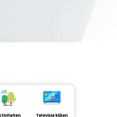
ctiviteiten
Televisie kijken