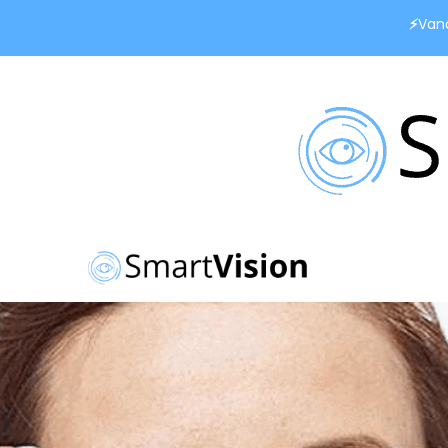
⚡
Van