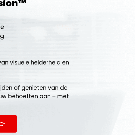
ision™
ie
ng
an visuele helderheid en
ijden of genieten van de
n uw behoeften aan – met
👉