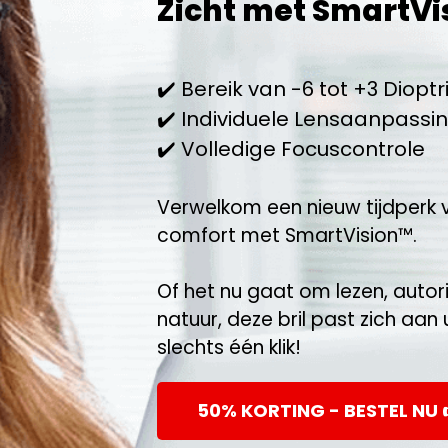
Zicht met SmartV
✔️ Bereik van -6 tot +3 Dioptr
✔️ Individuele Lensaanpassi
✔️ Volledige Focuscontrole
Verwelkom een nieuw tijdperk v
comfort met SmartVision™.
Of het nu gaat om lezen, autor
natuur, deze bril past zich aa
slechts één klik!
50% KORTING - BESTEL NU 