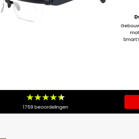
D
Gebouwd
mate
SmartV
1759 beoordelingen