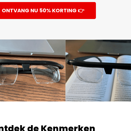
ONTVANG NU 50% KORTING 👉
ntdek de Kenmerken