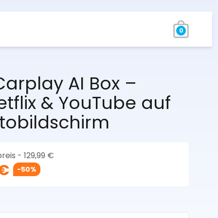
0
arplay AI Box –
tflix & YouTube auf
tobildschirm
reis -
129,99 €
 €
-50%