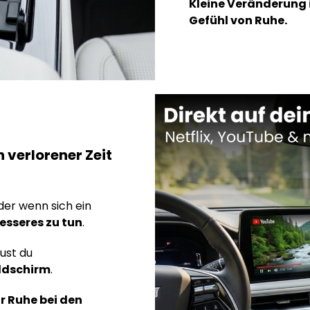
Kleine Veränderung 
Gefühl von Ruhe.
 verlorener Zeit
der wenn sich ein
esseres zu tun
.
ust du
ldschirm
.
 Ruhe bei den