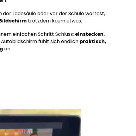
ert
.
 der Ladesäule oder vor der Schule wartest,
Bildschirm
trotzdem kaum etwas.
inem einfachen Schritt Schluss:
einstecken,
n Autobildschirm fühlt sich endlich
praktisch,
ig
an.