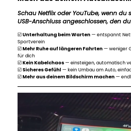
Schau Netflix oder YouTube, wenn du 
USB-Anschluss angeschlossen, den du 
☑️
Unterhaltung beim Warten
— entspannt Netf
Sportverein
☑️
Mehr Ruhe auf längeren Fahrten
— weniger 
für dich
☑️
Kein Kabelchaos
— einsteigen, automatisch v
☑️
Sicheres Gefühl
— kein Umbau am Auto, einfac
☑️
Mehr aus deinem Bildschirm machen
— endl