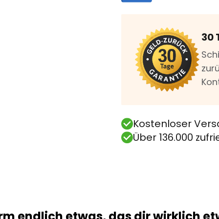
30 
Sch
zurü
Kon
Kostenloser Vers
Über 136.000 zuf
m endlich etwas, das dir
wirklich
et