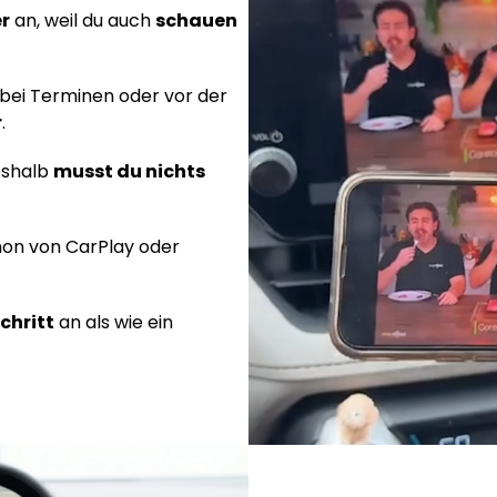
er
an, weil du auch
schauen
 bei Terminen oder vor der
r
.
eshalb
musst du nichts
hon von CarPlay oder
Schritt
an als wie ein