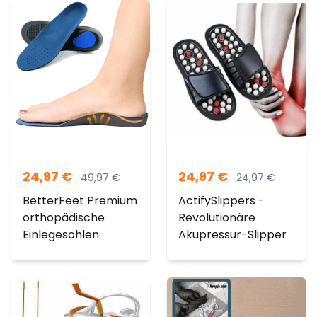
24,97
€
24,97
€
49,97
€
24,97
€
BetterFeet Premium
ActifySlippers -
orthopädische
Revolutionäre
Einlegesohlen
Akupressur-Slipper