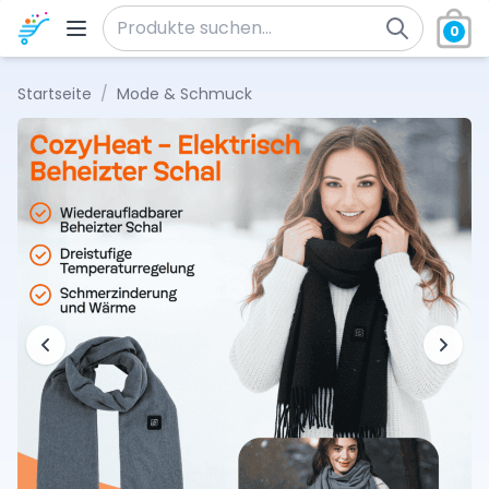
Zum Inhalt springen
0
Suche nach:
Startseite
/
Mode & Schmuck