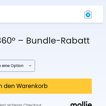
0
360° – Bundle-Rabatt
reisspanne:
9,97 €
is
9,97 €
In den Warenkorb
iert sicherer Checkout