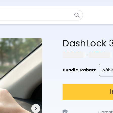
DashLock 
29,97
€
79,97
€
P
–
2
b
Bundle-Rabatt
7
Garant