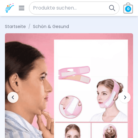
Zum Inhalt springen
0
Suche nach:
Startseite
/
Schön & Gesund