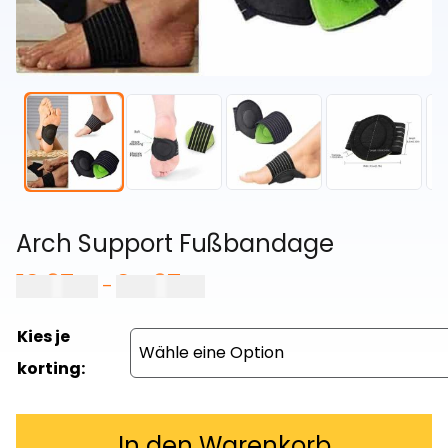
Arch Support Fußbandage
12,97
€
24,97
€
Preisspanne:
–
12,97 €
bis
Kies je
24,97 €
korting:
In den Warenkorb