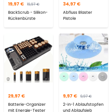
19,97
€
34,97
€
19,97
€
BackScrub - Silikon-
Abfluss Blaster
Rückenbürste
Pistole
29,97
€
9,97
€
9,97
€
Batterie-Organizer
2-in-1 Ablaufstopfen
mit Energie-Tester
und Ablaufsieb