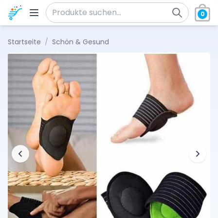
Zum Inhalt springen
0
Suche nach:
Startseite
/
Schön & Gesund