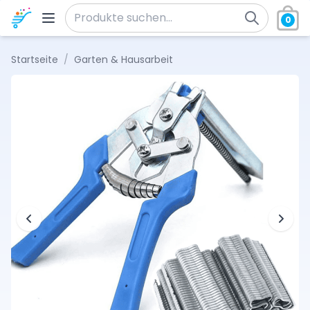
Zum Inhalt springen
0
Suche nach:
Startseite
/
Garten & Hausarbeit