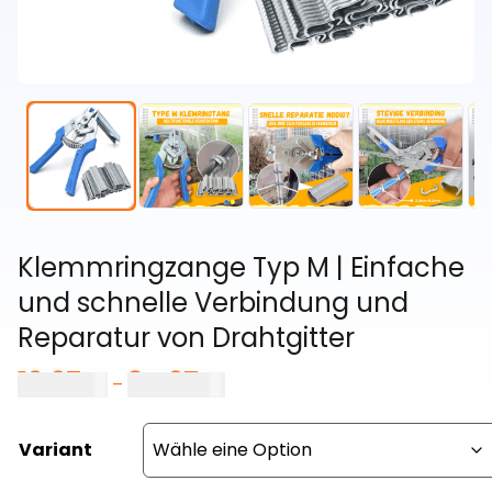
Klemmringzange Typ M | Einfache
und schnelle Verbindung und
Reparatur von Drahtgitter
19,97
€
34,97
€
Preisspanne:
–
19,97 €
bis
Variant
34,97 €