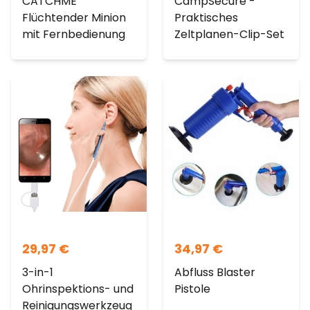
CATCHME
CampSecure -
Flüchtender Minion
Praktisches
mit Fernbedienung
Zeltplanen-Clip-Set
29,97
€
34,97
€
3-in-1
Abfluss Blaster
Ohrinspektions- und
Pistole
Reinigungswerkzeug