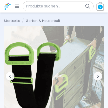
Zum Inhalt springen
0
Suche nach:
Startseite
/
Garten & Hausarbeit