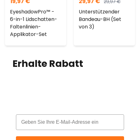
19,97
€
29,97
€
29,97
€
EyeshadowPro™ -
Unterstützender
6-in-1 Lidschatten-
Bandeau-BH (Set
Faltenlinien-
von 3)
Applikator-Set
Erhalte Rabatt
auf
deine Bestellung!
Melde dich für unseren Newsletter an
und erhalte jeden Monat einen Rabatt
Email