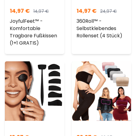
14,97
€
14,97
€
14,97
€
24,97
€
JoyfulFeet™ -
360Roll™ -
Komfortable
Selbstklebendes
Tragbare Fußkissen
Rollenset (4 Stück)
(1+1 GRATIS)